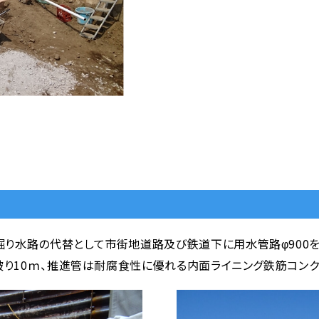
り水路の代替として市街地道路及び鉄道下に用水管路φ900
被り10ｍ、推進管は耐腐食性に優れる内面ライニング鉄筋コンク