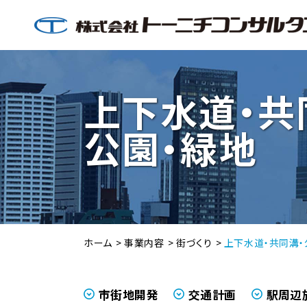
上下水道・共
公園・緑地
採用情報
鉄道・
鉄道構造物
TOP
代表挨拶
トーニチの魅力
街づくり
ホーム
事業内容
街づくり
上下水道・共同溝・
市街地開発
交通計画
駅周辺