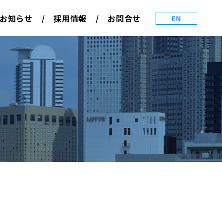
お知らせ
採用情報
お問合せ
EN
コンプライアンス基本方針
用
障がい者採用
維持管理
物
覧
一覧
ージ
拠点紹介
国際協力