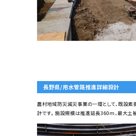
長野県/用水管路推進詳細設計
農村地域防災減災事業の一環として、既設素掘
計です。 施設規模は推進延長360ｍ、最大土