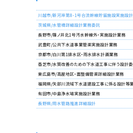
川越市/新河岸第8-1号合流幹線貯留施設実施設
茨城県/水管橋詳細設計業務委託
長野市/篠ノ井北1号汚水幹線外・実施設計業務
武豊町/公共下水道事業管渠実施設計業務
京都市/白川第1排水区・雨水排水計画業務
香芝市/水質改善のための下水道工事に伴う設計
東広島市/高屋地区・面整備管渠詳細設計業務
福岡県/矢部川流域下水道建設工事に係る設計等
有田市/中島浄水場実施設計業務
長野県/用水管路推進詳細設計