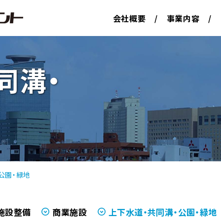
会社概要
事業内容
同溝・
道路・
会社データ
業績
都市交通
新卒採用
経験者採
道路構造
組織図
事業所一
沿革
表彰業務
先輩社員の声
環境
人事担当メッセ
新技術
公園・緑地
施設整備
商業施設
上下水道・共同溝・
公園・緑地