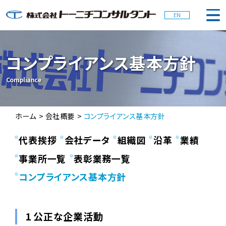
EN
会社概要
コンプライアンス基本方針
Compliance
事業内容
ホーム
会社概要
コンプライアンス基本方針
お知らせ
代表挨拶
会社データ
組織図
沿革
業績
採用情報
事業所一覧
表彰業務一覧
コンプライアンス基本方針
お問合せ
1 公正な企業活動