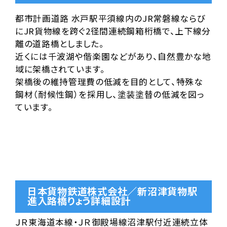
都市計画道路 水戸駅平須線内のJR常磐線ならび
にJR貨物線を跨ぐ2径間連続鋼箱桁橋で、上下線分
離の道路橋としました。
近くには千波湖や偕楽園などがあり、自然豊かな地
域に架橋されています。
架橋後の維持管理費の低減を目的として、特殊な
鋼材（耐候性鋼）を採用し、塗装塗替の低減を図っ
ています。
日本貨物鉄道株式会社／新沼津貨物駅
進入路橋りょう詳細設計
ＪＲ東海道本線・ＪＲ御殿場線沼津駅付近連続立体