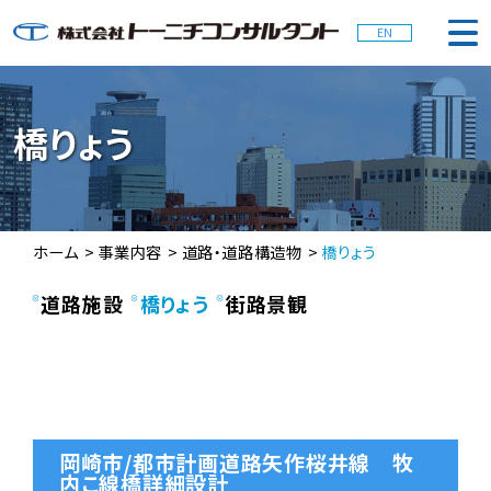
EN
会社概要
橋りょう
事業内容
ホーム
事業内容
道路・道路構造物
橋りょう
お知らせ
道路施設
橋りょう
街路景観
採用情報
お問合せ
岡崎市/都市計画道路矢作桜井線 牧
内こ線橋詳細設計