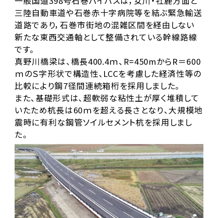
一般国道398号石巻バイパスは，女川・牡鹿方面と
三陸自動車道や石巻赤十字病院等を結ぶ緊急輸送
道路であり，石巻市街地の混雑区間を経由しない
新たな東西交通軸として整備されている幹線路線
です。
真野川橋梁は、橋長400.4ｍ、R=450mからR＝600
ｍのＳ字形状で構造性、LCCを考慮した経済性等の
比較により鋼7径間連続箱桁を採用しました。
また、基礎形式は、超軟弱な粘性土が厚く堆積して
いたため杭長は60ｍを超える長さとなり、大規模地
震時に有利な鋼管ソイルセメント杭を採用しまし
た。