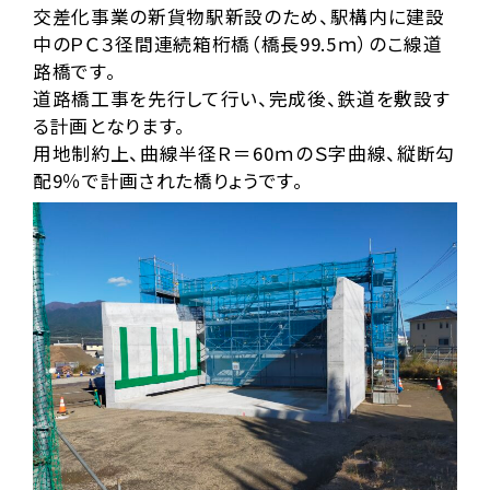
交差化事業の新貨物駅新設のため、駅構内に建設
中のＰＣ３径間連続箱桁橋（橋長99.5ｍ）のこ線道
路橋です。
道路橋工事を先行して行い、完成後、鉄道を敷設す
る計画となります。
用地制約上、曲線半径Ｒ＝60ｍのＳ字曲線、縦断勾
配9％で計画された橋りょうです。