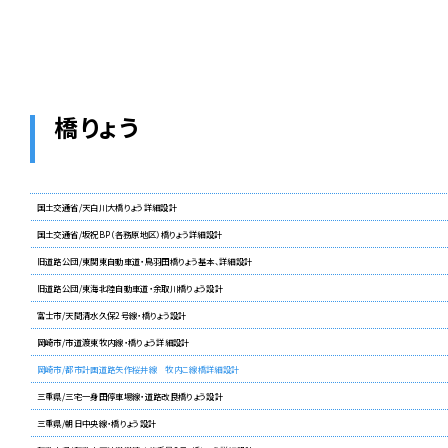
橋りょう
国土交通省/天白川大橋りょう詳細設計
国土交通省/坂祝BP（各務原地区）橋りょう詳細設計
旧道路公団/東関東自動車道・鳥羽田橋りょう基本、詳細設計
旧道路公団/東海北陸自動車道・余取川橋りょう設計
富士市/天間清水久保2号線・橋りょう設計
岡崎市/市道渡東牧内線・橋りょう詳細設計
岡崎市/都市計画道路矢作桜井線 牧内こ線橋詳細設計
三重県/三宅一身田停車場線・道路改良橋りょう設計
三重県/朝日中央線・橋りょう設計