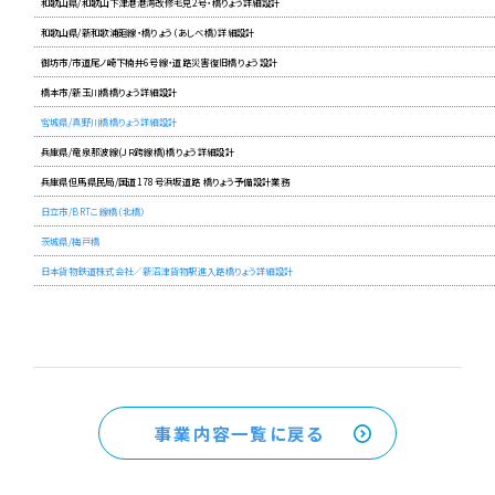
和歌山県/和歌山下津港港湾改修毛見2号・橋りょう詳細設計
和歌山県/新和歌浦廻線・橋りょう（あしべ橋）詳細設計
御坊市/市道尾ノ崎下楠井6号線・道路災害復旧橋りょう設計
橋本市/新玉川橋橋りょう詳細設計
宮城県/真野川橋橋りょう詳細設計
兵庫県/竜泉那波線(ＪＲ跨線橋)橋りょう詳細設計
兵庫県但馬県民局/国道178号浜坂道路 橋りょう予備設計業務
日立市/BRTこ線橋（北橋）
茨城県/梅戸橋
日本貨物鉄道株式会社／新沼津貨物駅進入路橋りょう詳細設計
事業内容一覧に戻る